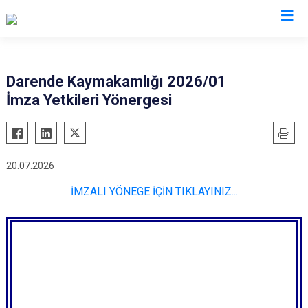
Malatya
Darende Kaymakamlığı 2026/01
İmza Yetkileri Yönergesi
Akçadağ
Hekimhan
Arapgir
Kale
Arguvan
Kuluncak
20.07.2026
Battalgazi
Pütürge
İMZALI YÖNEGE İÇİN TIKLAYINIZ...
Darende
Yazıhan
Doğanşehir
Yeşilyurt
Doğanyol