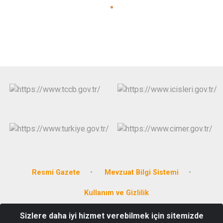
Resmi Gazete
Mevzuat Bilgi Sistemi
Kullanım ve Gizlilik
Sizlere daha iyi hizmet verebilmek için sitemizde
Heyiketeği Mahallesi Hükümet Cad. No:14 Darende/MALATYA