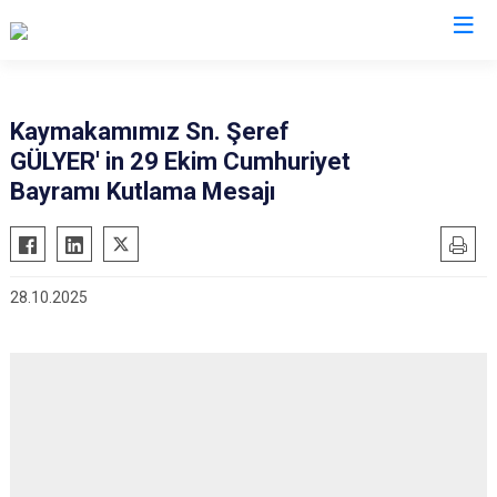
Malatya
Kaymakamımız Sn. Şeref
GÜLYER' in 29 Ekim Cumhuriyet
Akçadağ
Hekimhan
Bayramı Kutlama Mesajı
Arapgir
Kale
Arguvan
Kuluncak
Battalgazi
Pütürge
28.10.2025
Darende
Yazıhan
Doğanşehir
Yeşilyurt
Doğanyol