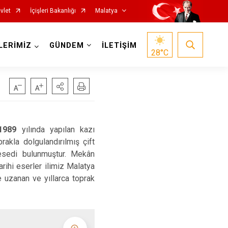
vlet
İçişleri Bakanlığı
Malatya
LERİMİZ
GÜNDEM
İLETİŞİM
28
°C
1989
yılında yapılan kazı
rakla dolgulandırılmış çift
esedi bulunmuştur. Mekân
Hekimhan
rihi eserler ilimiz Malatya
Kale
e uzanan ve yıllarca toprak
Kuluncak
Pütürge