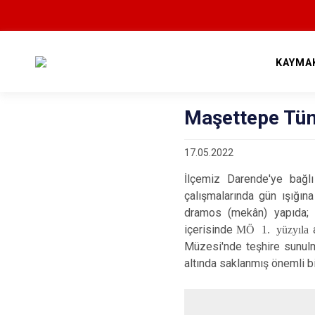
KAYMA
Maşettepe Tü
17.05.2022
İlçemiz Darende'ye bağl
çalışmalarında gün ışığına
dramos (mekân) yapıda; 
içerisinde
MÖ 1. yüzyıla
a
Müzesi'nde teşhire sunulmu
altında saklanmış önemli bi