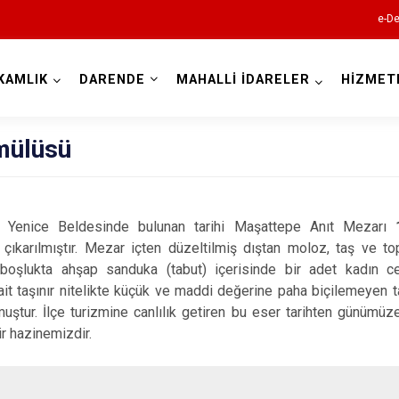
e-De
KAMLIK
DARENDE
MAHALLİ İDARELER
HİZMET
Malatya
mülüsü
ı Yenice Beldesinde bulunan tarihi Maşattepe Anıt Mezarı
 çıkarılmıştır. Mezar içten düzeltilmiş dıştan moloz, taş ve top
boşlukta ahşap sanduka (tabut) içerisinde bir adet kadın c
Akçadağ
it taşınır nitelikte küçük ve maddi değerine paha biçilemeyen ta
Arapgir
ştur. İlçe turizmine canlılık getiren bu eser tarihten günümüz
r hazinemizdir.
Arguvan
Battalgazi